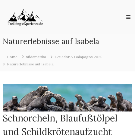
Skip
Trekking-
to
eXperience.de
content
Reiseberichte
aus
der
ganzen
Naturerlebnisse auf Isabela
Welt
Home
Südamerika
Ecuador & Galapagos 2025
Naturerlebnisse auf Isabela
Schnorcheln, Blaufußtölpel
und Schildkrötenaufzucht