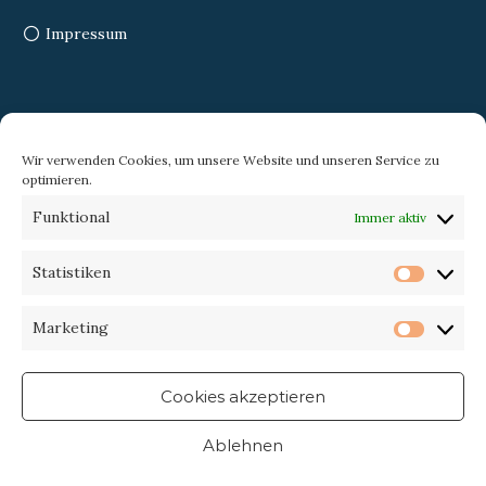
Impressum
Search
Wir verwenden Cookies, um unsere Website und unseren Service zu
optimieren.
Search
Search
Funktional
Immer aktiv
for:
Statistiken
Statist
Trekking-eXperience
Marketing
Market
Cookies akzeptieren
Ablehnen