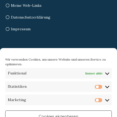
Meine Web-Links
Datenschutzerklärung
Impressum
Search
Wir verwenden Cookies, um unsere Website und unseren Service zu
optimieren.
Search
Search
Funktional
Immer aktiv
for:
Statistiken
Statist
Trekking-eXperience
Marketing
Market
Cookies akzeptieren