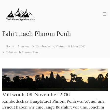
Skip
Trekking-
to
eXperience.de
content
Reiseberichte
aus
der
ganzen
Fahrt nach Phnom Penh
Welt
Home
Asien
Kambodscha, Vietnam & Meer 2016
Fahrt nach Phnom Penh
Mittwoch, 09. November 2016
Kambodschas Hauptstadt Phnom Penh wartet auf uns.
Erneut haben wir eine lange Busfahrt vor uns. Joachim