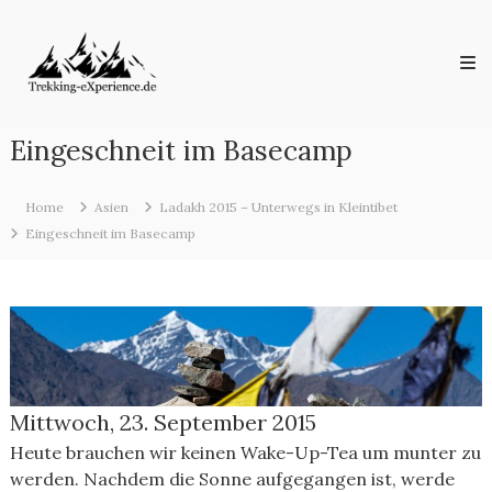
Skip
Trekking-
to
eXperience.de
content
Reiseberichte
aus
der
ganzen
Eingeschneit im Basecamp
Welt
Home
Asien
Ladakh 2015 – Unterwegs in Kleintibet
Eingeschneit im Basecamp
Mittwoch, 23. September 2015
Heute brauchen wir keinen Wake-Up-Tea um munter zu
werden. Nachdem die Sonne aufgegangen ist, werde