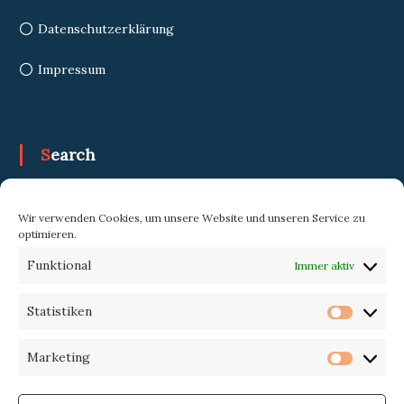
Datenschutzerklärung
Impressum
Search
Search
Search
Wir verwenden Cookies, um unsere Website und unseren Service zu
for:
optimieren.
Funktional
Immer aktiv
Trekking-eXperience
Statistiken
Statist
Marketing
Market