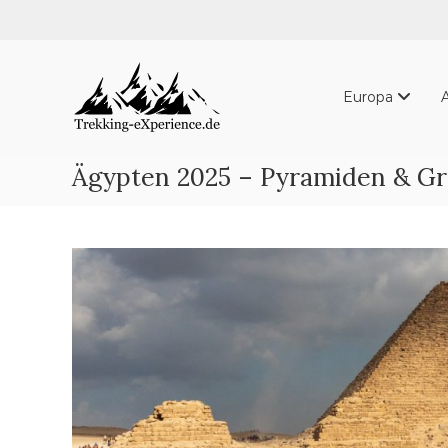
Skip
to
content
Trekking-
eXperience.de
Europa
Reiseberichte
aus
der
Ägypten 2025 – Pyramiden & G
ganzen
Welt