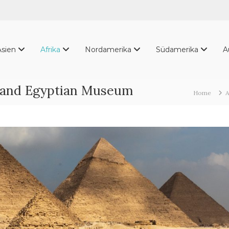
Asien
Afrika
Nordamerika
Südamerika
A
rand Egyptian Museum
Home
A