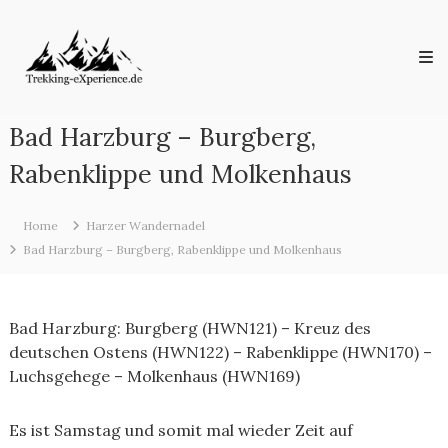
Skip
Trekking-
to
eXperience.de
content
Reiseberichte
aus
der
ganzen
Bad Harzburg – Burgberg,
Welt
Rabenklippe und Molkenhaus
Home
Harzer Wandernadel
Bad Harzburg – Burgberg, Rabenklippe und Molkenhaus
Bad Harzburg: Burgberg (HWN121) – Kreuz des
deutschen Ostens (HWN122) – Rabenklippe (HWN170) –
Luchsgehege – Molkenhaus (HWN169)
Es ist Samstag und somit mal wieder Zeit auf