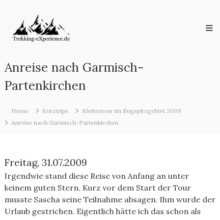
Skip
Trekking-
to
eXperience.de
content
Reiseberichte
aus
der
ganzen
Anreise nach Garmisch-
Welt
Partenkirchen
Home
Kurztrips
Klettertour im Zugspitzgebiet 2009
Anreise nach Garmisch-Partenkirchen
Freitag, 31.07.2009
Irgendwie stand diese Reise von Anfang an unter
keinem guten Stern. Kurz vor dem Start der Tour
musste Sascha seine Teilnahme absagen. Ihm wurde der
Urlaub gestrichen. Eigentlich hätte ich das schon als