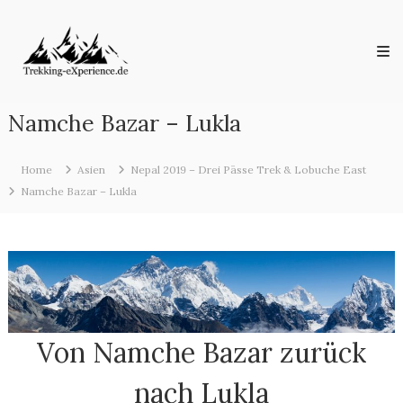
Skip
Trekking-
to
eXperience.de
content
Reiseberichte
aus
der
ganzen
Namche Bazar – Lukla
Welt
Home
Asien
Nepal 2019 – Drei Pässe Trek & Lobuche East
Namche Bazar – Lukla
Von Namche Bazar zurück
nach Lukla