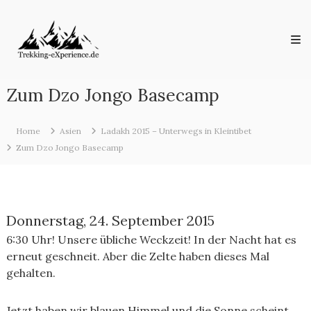
Skip
Trekking-
to
eXperience.de
content
Reiseberichte
aus
der
ganzen
Zum Dzo Jongo Basecamp
Welt
Home
Asien
Ladakh 2015 – Unterwegs in Kleintibet
Zum Dzo Jongo Basecamp
Donnerstag, 24. September 2015
6:30 Uhr! Unsere übliche Weckzeit! In der Nacht hat es
erneut geschneit. Aber die Zelte haben dieses Mal
gehalten.
Jetzt haben wir blauen Himmel und die Sonne scheint.