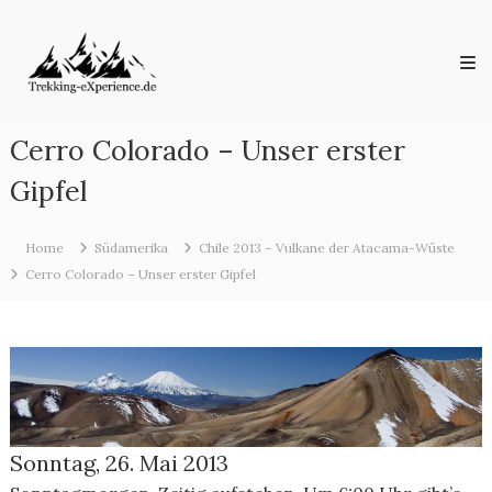
Skip
Trekking-
to
eXperience.de
content
Reiseberichte
aus
der
ganzen
Cerro Colorado – Unser erster
Welt
Gipfel
Home
Südamerika
Chile 2013 – Vulkane der Atacama-Wüste
Cerro Colorado – Unser erster Gipfel
Sonntag, 26. Mai 2013