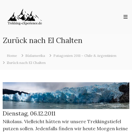
Skip
Trekking-
to
eXperience.de
content
Reiseberichte
aus
der
ganzen
Zurück nach El Chalten
Welt
Home
Südamerika
Patagonien 2011 – Chile & Argentinien
Zurück nach El Chalten
Dienstag, 06.12.2011
Nikolaus. Vielleicht hätten wir unsere Trekkingstiefel
putzen sollen. Jedenfalls finden wir heute Morgen keine