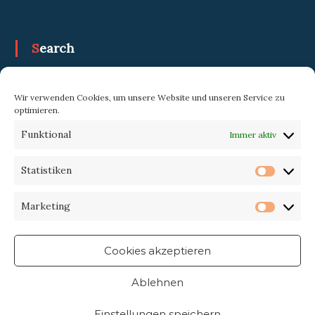
Search
Search
Search
Wir verwenden Cookies, um unsere Website und unseren Service zu
for:
optimieren.
Funktional
Immer aktiv
Trekking-eXperience
Statistiken
Statist
Marketing
Market
Cookies akzeptieren
Ablehnen
Einstellungen speichern