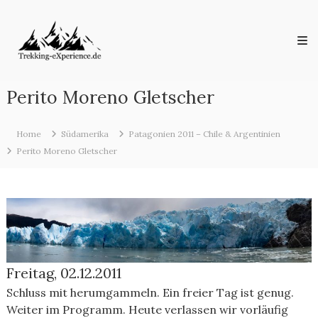
Skip
Trekking-
to
eXperience.de
content
Reiseberichte
aus
der
ganzen
Perito Moreno Gletscher
Welt
Home
Südamerika
Patagonien 2011 – Chile & Argentinien
Perito Moreno Gletscher
Freitag, 02.12.2011
Schluss mit herumgammeln. Ein freier Tag ist genug.
Weiter im Programm. Heute verlassen wir vorläufig