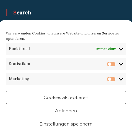
Search
Search
Search
Wir verwenden Cookies, um unsere Website und unseren Service zu
for:
optimieren.
Funktional
Immer aktiv
Trekking-eXperience
Statistiken
Statist
Marketing
Market
Cookies akzeptieren
Ablehnen
Einstellungen speichern