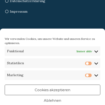
Datenschutzerklärung
Impressum
Search
Wir verwenden Cookies, um unsere Website und unseren Service zu
optimieren.
Search
Search
Funktional
Immer aktiv
for:
Statistiken
Statist
Trekking-eXperience
Marketing
Market
Cookies akzeptieren
Ablehnen