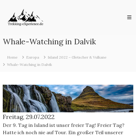
Skip
Trekking-
to
eXperience.de
content
Reiseberichte
aus
der
ganzen
Whale-Watching in Dalvik
Welt
Home
Europa
Island 2022 – Gletscher & Vulkane
Whale-Watching in Dalvik
Freitag, 29.07.2022
Der 9. Tag in Island ist unser freier Tag! Freier Tag?
Hatte ich noch nie auf Tour. Ein großer Teil unserer