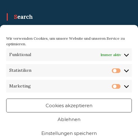
Search
Search
Search
Wir verwenden Cookies, um unsere Website und unseren Service zu
for:
optimieren.
Funktional
Immer aktiv
Trekking-eXperience
Statistiken
Statist
Marketing
Market
Cookies akzeptieren
Ablehnen
Einstellungen speichern