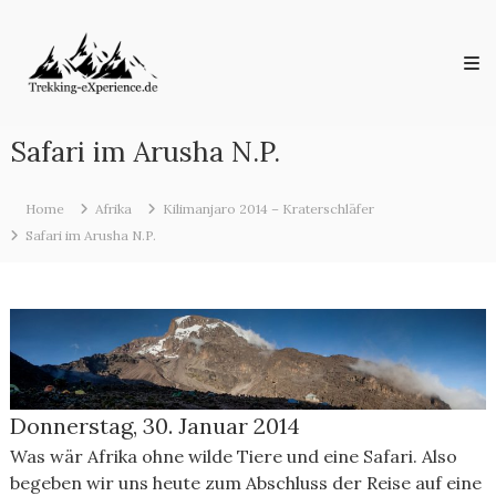
Skip
Trekking-
to
eXperience.de
content
Reiseberichte
aus
der
ganzen
Safari im Arusha N.P.
Welt
Home
Afrika
Kilimanjaro 2014 – Kraterschläfer
Safari im Arusha N.P.
Donnerstag, 30. Januar 2014
Was wär Afrika ohne wilde Tiere und eine Safari. Also
begeben wir uns heute zum Abschluss der Reise auf eine