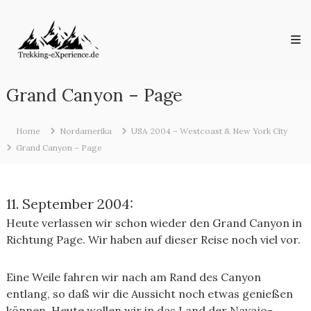
Skip
Trekking-
to
eXperience.de
content
Reiseberichte
aus
der
ganzen
Grand Canyon – Page
Welt
Home
Nordamerika
USA 2004 – Westcoast & New York City
Grand Canyon – Page
11. September 2004:
Heute verlassen wir schon wieder den Grand Canyon in
Richtung Page. Wir haben auf dieser Reise noch viel vor.
Eine Weile fahren wir nach am Rand des Canyon
entlang, so daß wir die Aussicht noch etwas genießen
können. Heute wollen wir in das Land der Navajo-