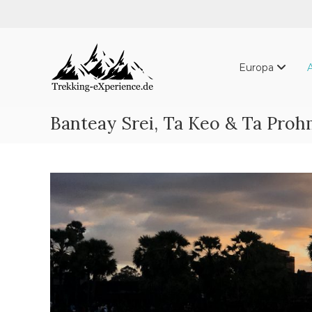
Skip
to
content
Trekking-
eXperience.de
Europa
Reiseberichte
aus
der
Banteay Srei, Ta Keo & Ta Pro
ganzen
Welt