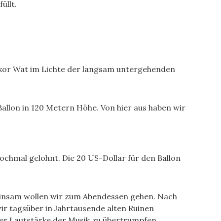
üllt.
gkor Wat im Lichte der langsam untergehenden
 Ballon in 120 Metern Höhe. Von hier aus haben wir
nochmal gelohnt. Die 20 US-Dollar für den Ballon
meinsam wollen wir zum Abendessen gehen. Nach
r tagsüber in Jahrtausende alten Ruinen
der Lautstärke der Musik zu übertrumpfen.