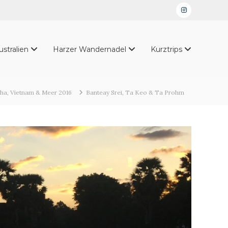
Instagram
ustralien
Harzer Wandernadel
Kurztrips
a, Vietnam & Meer 2016
Banteay Srei, Ta Keo & Ta Prohm