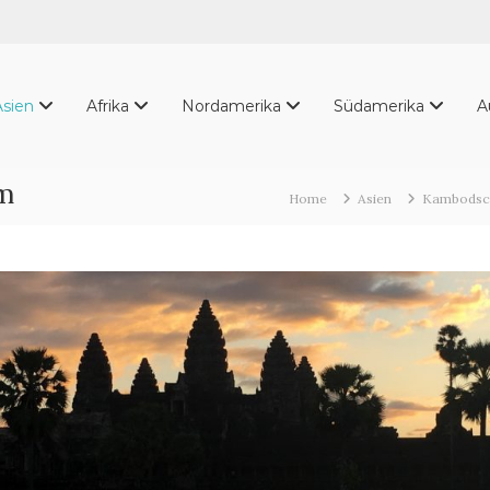
Asien
Afrika
Nordamerika
Südamerika
A
hm
Home
Asien
Kambodsch