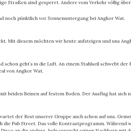
ige Straßen sind gesperrt. Andere vom Verkehr völlig überf
ind noch pünktlich vor Sonnenuntergang bei Angkor Wat.
eckt. Mit diesem möchten wir heute aufsteigen und uns An
nd schon geht’s in die Luft. An einem Stahlseil schwebt der
eal von Angkor Wat.
mit beiden Beinen auf festem Boden. Der Ausflug hat sich 
er wartet der Rest unserer Gruppe auch schon auf uns. Ge
h die Pub Street. Das volle Kontrastprogramm. Während wi
d Disco an die andere. Jede versucht seinen Nachbarn mit 