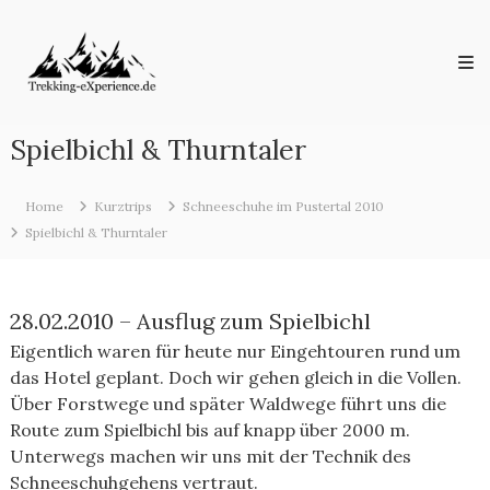
Skip
Trekking-
to
eXperience.de
content
Reiseberichte
aus
der
ganzen
Spielbichl & Thurntaler
Welt
Home
Kurztrips
Schneeschuhe im Pustertal 2010
Spielbichl & Thurntaler
28.02.2010 – Ausflug zum Spielbichl
Eigentlich waren für heute nur Eingehtouren rund um
das Hotel geplant. Doch wir gehen gleich in die Vollen.
Über Forstwege und später Waldwege führt uns die
Route zum Spielbichl bis auf knapp über 2000 m.
Unterwegs machen wir uns mit der Technik des
Schneeschuhgehens vertraut.