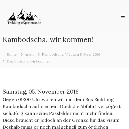
Skip
Trekking-
to
eXperience.de
content
Reiseberichte
aus
der
ganzen
Kambodscha, wir kommen!
Welt
Home
Asien
Kambodscha, Vietnam & Meer 2016
Kambodscha, wir kommen!
Samstag, 05. November 2016
Gegen 09:00 Uhr wollen wir mit dem Bus Richtung
Kambodscha aufbrechen. Doch die Abfahrt verzögert
sich. Jörg kann seine Passbilder nicht mehr finden.
Diese braucht er jedoch an der Grenze für das Visum.
Deshalb muss er noch mal schnell zum örtlichen