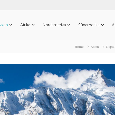
Asien
Afrika
Nordamerika
Südamerika
A
Home
Asien
Nepal