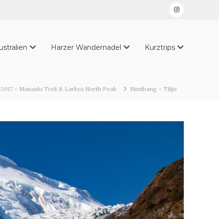
Instagram
ustralien
Harzer Wandernadel
Kurztrips
 2017 – Manaslu Trek & Larkya North Peak
Bimthang – Tilije