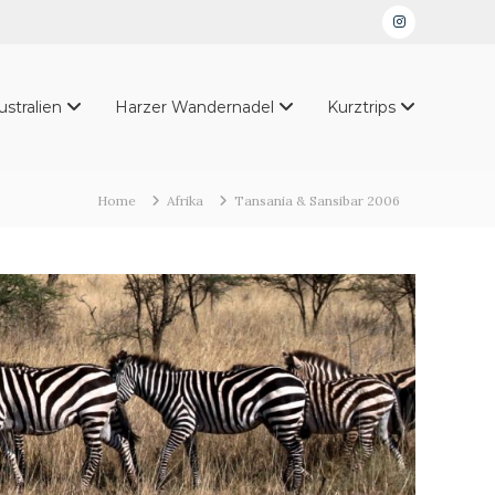
Instagram
ustralien
Harzer Wandernadel
Kurztrips
Home
Afrika
Tansania & Sansibar 2006