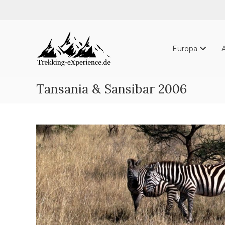
Skip
to
content
Trekking-
eXperience.de
Europa
Reiseberichte
aus
der
Tansania & Sansibar 2006
ganzen
Welt