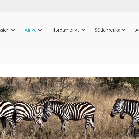
Asien
Afrika
Nordamerika
Südamerika
A