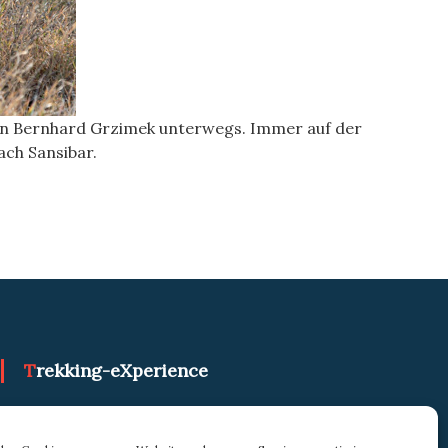
von Bernhard Grzimek unterwegs. Immer auf der
ach Sansibar.
Trekking-eXperience