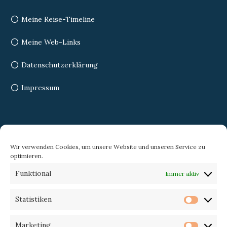
Meine Reise-Timeline
Meine Web-Links
Datenschutzerklärung
Impressum
Search
Wir verwenden Cookies, um unsere Website und unseren Service zu
optimieren.
Search
Search
Funktional
Immer aktiv
for:
Statistiken
Statist
Trekking-eXperience
Marketing