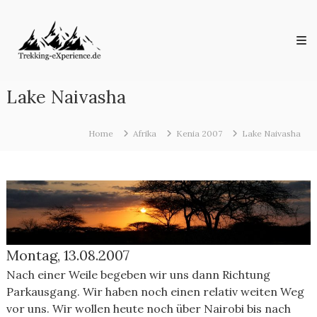
Skip
Trekking-
to
eXperience.de
content
Reiseberichte
aus
der
ganzen
Lake Naivasha
Welt
Home
Afrika
Kenia 2007
Lake Naivasha
Montag, 13.08.2007
Nach einer Weile begeben wir uns dann Richtung
Parkausgang. Wir haben noch einen relativ weiten Weg
vor uns. Wir wollen heute noch über Nairobi bis nach