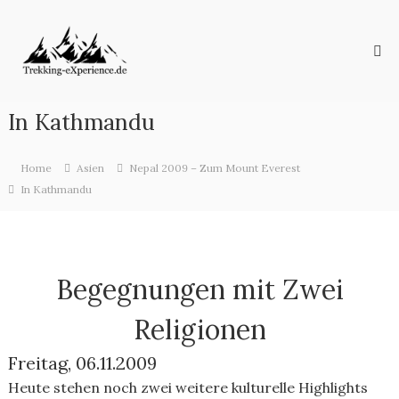
Skip
Trekking-
to
eXperience.de
content
Reiseberichte
aus
der
ganzen
In Kathmandu
Welt
Home
Asien
Nepal 2009 – Zum Mount Everest
In Kathmandu
Begegnungen mit Zwei
Religionen
Freitag, 06.11.2009
Heute stehen noch zwei weitere kulturelle Highlights