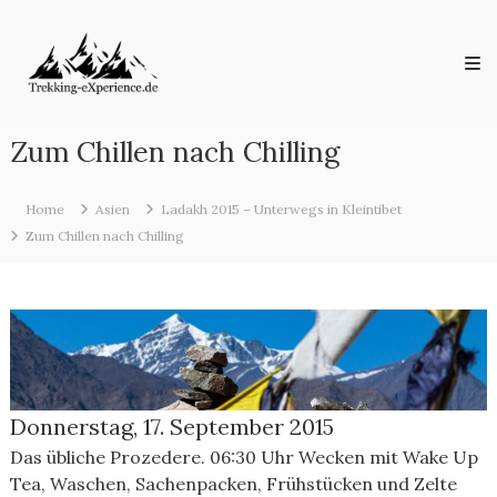
Skip
Trekking-
to
eXperience.de
content
Reiseberichte
aus
der
ganzen
Zum Chillen nach Chilling
Welt
Home
Asien
Ladakh 2015 – Unterwegs in Kleintibet
Zum Chillen nach Chilling
Donnerstag, 17. September 2015
Das übliche Prozedere. 06:30 Uhr Wecken mit Wake Up
Tea, Waschen, Sachenpacken, Frühstücken und Zelte