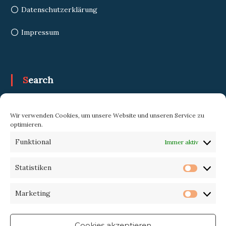
Datenschutzerklärung
Impressum
Search
Search
Search
Wir verwenden Cookies, um unsere Website und unseren Service zu
for:
optimieren.
Funktional
Immer aktiv
Trekking-eXperience
Statistiken
Statist
Marketing
Market
Cookies akzeptieren