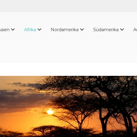
Asien
Afrika
Nordamerika
Südamerika
A