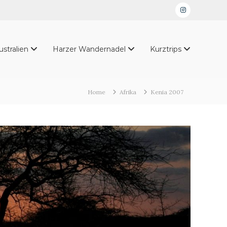
Instagram
ustralien
Harzer Wandernadel
Kurztrips
Home
Afrika
Kenia 2007