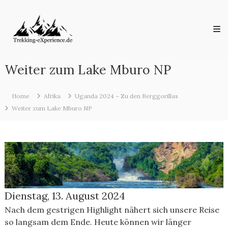
Skip
Trekking-
to
eXperience.de
content
Reiseberichte
aus
der
ganzen
Weiter zum Lake Mburo NP
Welt
Home
Afrika
Uganda 2024 – Zu den Berggorillas
Weiter zum Lake Mburo NP
Dienstag, 13. August 2024
Nach dem gestrigen Highlight nähert sich unsere Reise
so langsam dem Ende. Heute können wir länger