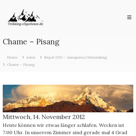
Skip
Trekking-
to
eXperience.de
content
Reiseberichte
aus
der
ganzen
Chame – Pisang
Welt
Home
Asien
Nepal 2012 – Annapurna Umrundung
Chame – Pisang
Mittwoch, 14. November 2012
Heute können wir etwas länger schlafen. Wecken ist
7:00 Uhr. In unserem Zimmer sind gerade mal 4 Grad