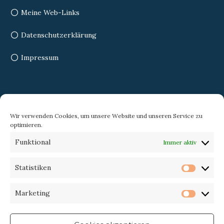
Meine Web-Links
Datenschutzerklärung
Impressum
Search
Wir verwenden Cookies, um unsere Website und unseren Service zu
optimieren.
Search
Search
Funktional
Immer aktiv
for:
Statistiken
Statist
Trekking-eXperience
Marketing
Market