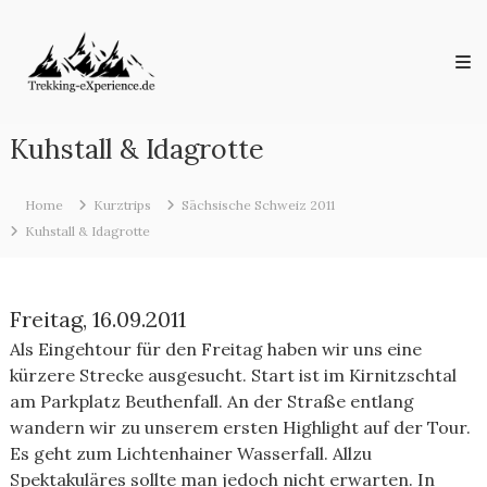
Skip
Trekking-
to
eXperience.de
content
Reiseberichte
aus
der
ganzen
Kuhstall & Idagrotte
Welt
Home
Kurztrips
Sächsische Schweiz 2011
Kuhstall & Idagrotte
Freitag, 16.09.2011
Als Eingehtour für den Freitag haben wir uns eine
kürzere Strecke ausgesucht. Start ist im Kirnitzschtal
am Parkplatz Beuthenfall. An der Straße entlang
wandern wir zu unserem ersten Highlight auf der Tour.
Es geht zum Lichtenhainer Wasserfall. Allzu
Spektakuläres sollte man jedoch nicht erwarten. In