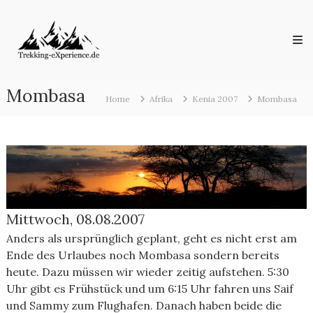
Skip
Trekking-
to
eXperience.de
content
Reiseberichte
aus
der
ganzen
Mombasa
Welt
Home
Afrika
Kenia 2007
Mombasa
Mittwoch, 08.08.2007
Anders als ursprünglich geplant, geht es nicht erst am
Ende des Urlaubes noch Mombasa sondern bereits
heute. Dazu müssen wir wieder zeitig aufstehen. 5:30
Uhr gibt es Frühstück und um 6:15 Uhr fahren uns Saif
und Sammy zum Flughafen. Danach haben beide die