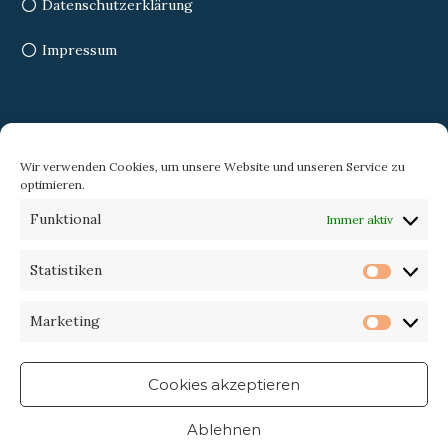
Datenschutzerklärung
Impressum
Search
Wir verwenden Cookies, um unsere Website und unseren Service zu
optimieren.
Search
Search
Funktional
Immer aktiv
for:
Statistiken
Statist
Trekking-eXperience
Marketing
Market
Cookies akzeptieren
Ablehnen