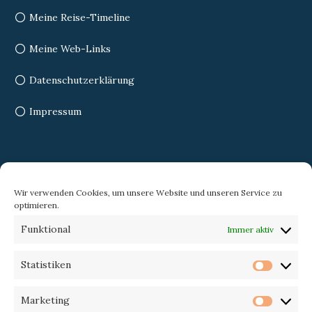
Meine Reise-Timeline
Meine Web-Links
Datenschutzerklärung
Impressum
Search
Wir verwenden Cookies, um unsere Website und unseren Service zu
optimieren.
Search
Search
Funktional
Immer aktiv
for:
Statistiken
Statist
Trekking-eXperience
Marketing
Market