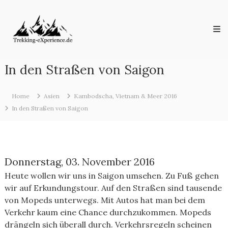
Skip
Trekking-
to
eXperience.de
content
Reiseberichte
aus
der
ganzen
In den Straßen von Saigon
Welt
Home
Asien
Kambodscha, Vietnam & Meer 2016
In den Straßen von Saigon
Donnerstag, 03. November 2016
Heute wollen wir uns in Saigon umsehen. Zu Fuß gehen
wir auf Erkundungstour. Auf den Straßen sind tausende
von Mopeds unterwegs. Mit Autos hat man bei dem
Verkehr kaum eine Chance durchzukommen. Mopeds
drängeln sich überall durch. Verkehrsregeln scheinen