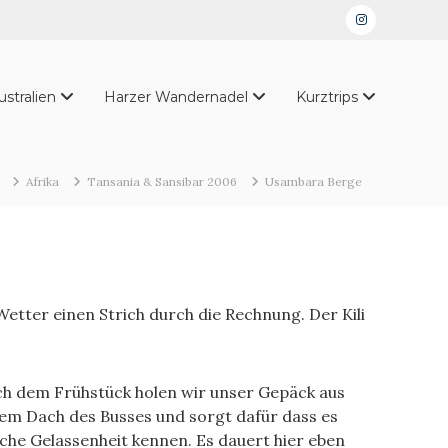
Instagram
ustralien
Harzer Wandernadel
Kurztrips
Afrika
Tansania & Sansibar 2006
Usambara Berge
etter einen Strich durch die Rechnung. Der Kili
ach dem Frühstück holen wir unser Gepäck aus
dem Dach des Busses und sorgt dafür dass es
ische Gelassenheit kennen. Es dauert hier eben