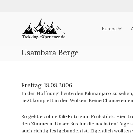
Skip
to
content
Trekking-
eXperience.de
Europa
Reiseberichte
aus
der
Usambara Berge
ganzen
Welt
Freitag, 18.08.2006
In der Hoffnung, heute den Kilimanjaro zu sehen,
liegt komplett in den Wolken. Keine Chance einen
So geht es ohne Kili-Foto zum Frühstück. Hier t
den Zimmern. Unser Bus für die nächsten Tage s
auch richtig festgebunden ist. Eigentlich wollten