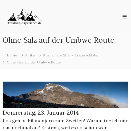
Skip
Trekking-
to
eXperience.de
content
Reiseberichte
aus
der
ganzen
Ohne Salz auf der Umbwe Route
Welt
Home
Afrika
Kilimanjaro 2014 – Kraterschläfer
Ohne Salz auf der Umbwe Route
Donnerstag, 23. Januar 2014
Los geht’s! Kilimanjaro zum Zweiten! Warum tue ich mir
das nochmal an? Erstens, weil es so schön war.