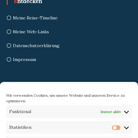
Entdecken
Meine Reise-Timeline
Meine Web-Links
Datenschutzerklärung
Impressum
Search
Wir verwenden Cookies, um unsere Website und unseren Service zu
optimieren.
Search
Search
Funktional
Immer aktiv
for:
Statistiken
Statist
Trekking-eXperience