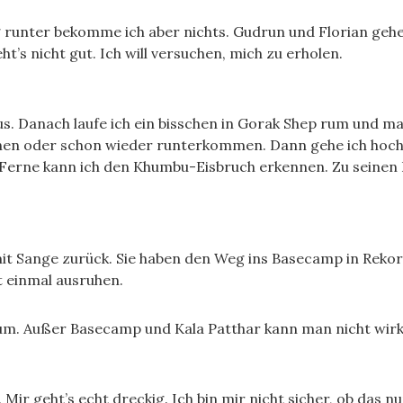
tig runter bekomme ich aber nichts. Gudrun und Florian ge
t’s nicht gut. Ich will versuchen, mich zu erholen.
aus. Danach laufe ich ein bisschen in Gorak Shep rum und 
gehen oder schon wieder runterkommen. Dann gehe ich hoc
erne kann ich den Khumbu-Eisbruch erkennen. Zu seinen Fü
mit Sange zurück. Sie haben den Weg ins Basecamp in Rekor
st einmal ausruhen.
m. Außer Basecamp und Kala Patthar kann man nicht wirkl
 Mir geht’s echt dreckig. Ich bin mir nicht sicher, ob das