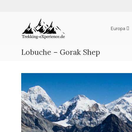
Skip
to
content
Trekking-
eXperience.de
Europa
Reiseberichte
aus
der
Lobuche – Gorak Shep
ganzen
Welt