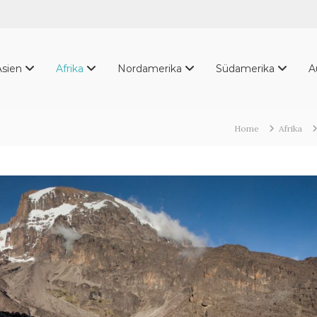
Asien
Afrika
Nordamerika
Südamerika
A
Home
Afrika