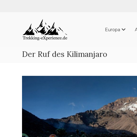
Skip
to
content
Trekking-
eXperience.de
Europa
Reiseberichte
aus
der
Der Ruf des Kilimanjaro
ganzen
Welt