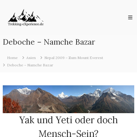
Skip
Trekking-
to
eXperience.de
content
Reiseberichte
aus
der
ganzen
Deboche – Namche Bazar
Welt
Home
Asien
Nepal 2009 – Zum Mount Everest
Deboche – Namche Bazar
Yak und Yeti oder doch
Mensch-Sein?