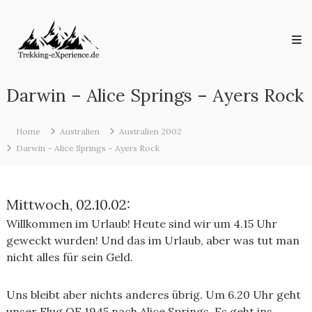
Skip
Trekking-
to
eXperience.de
content
Reiseberichte
aus
der
ganzen
Darwin – Alice Springs – Ayers Rock
Welt
Home
Australien
Australien 2002
Darwin – Alice Springs – Ayers Rock
Mittwoch, 02.10.02:
Willkommen im Urlaub! Heute sind wir um 4.15 Uhr
geweckt wurden! Und das im Urlaub, aber was tut man
nicht alles für sein Geld.
Uns bleibt aber nichts anderes übrig. Um 6.20 Uhr geht
unser Flug QF 1945 nach Alice Springs. Es geht ins