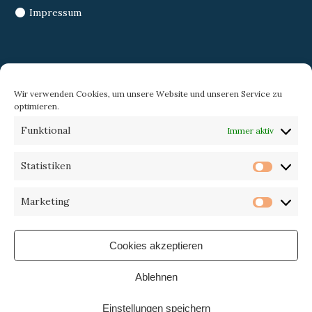
Impressum
Search
Wir verwenden Cookies, um unsere Website und unseren Service zu
optimieren.
Search
Search
Funktional
Immer aktiv
for:
Statistiken
Statist
Trekking-eXperience
Marketing
Market
Cookies akzeptieren
Ablehnen
Einstellungen speichern