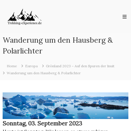
Skip
Trekking-
to
eXperience.de
content
Reiseberichte
aus
der
ganzen
Wanderung um den Hausberg &
Welt
Polarlichter
Home
Europa
Grönland 2023 – Auf den Spuren der Inuit
Wanderung um den Hausberg & Polarlichter
Sonntag, 03. September 2023