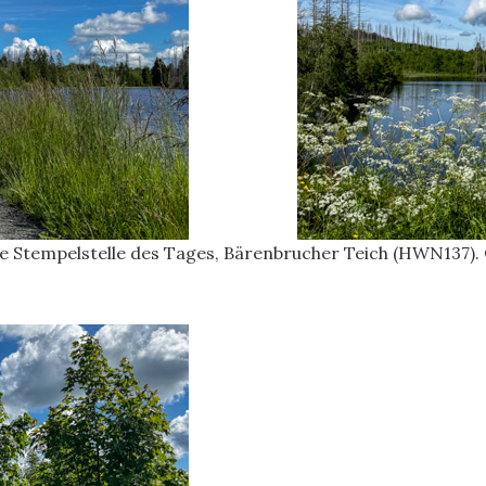
te Stempelstelle des Tages, Bärenbrucher Teich (HWN137).