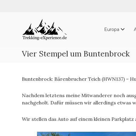
Skip
to
content
Trekking-
eXperience.de
Europa
Reiseberichte
aus
der
Vier Stempel um Buntenbrock
ganzen
Welt
Buntenbrock: Bärenbrucher Teich (HWN137) – 
Nachdem letztens meine Mitwanderer noch ausgefa
nachgeholt. Dafür müssen wir allerdings etwas we
Wir stellen das Auto auf einem kleinen Parkplatz 