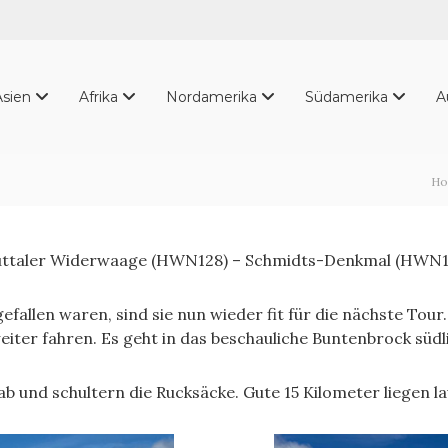
Asien
Afrika
Nordamerika
Südamerika
A
H
Huttaler Widerwaage (HWN128) – Schmidts-Denkmal (HWN1
llen waren, sind sie nun wieder fit für die nächste Tour.
iter fahren. Es geht in das beschauliche Buntenbrock südli
ab und schultern die Rucksäcke. Gute 15 Kilometer liegen la